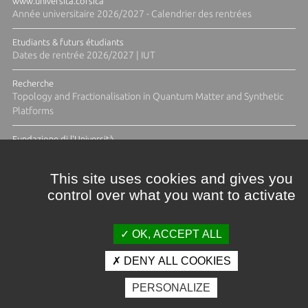
www.universita.corsica
Année universitaire 2026/2027 - Calendrier des rentrées
Etudiants & futurs étudiants
Dates de rentrée 2026/2027 | IUT
Recherche
Topology and Fractionalisation in Quantum Matter and Synthetic
Platforms
Fundazione di l'Università
Résidence Ange Tomasi "Lagune and Zeste" avec la photographe
Diane Moulenc
This site uses cookies and gives you
control over what you want to activate
TOUTES LES ACTUS
OK, ACCEPT ALL
DENY ALL COOKIES
Crédits et mentions légales
PERSONALIZE
Contacts
Plan d'accès
Espace presse
Photothèque
Recrutement
Marchés publics