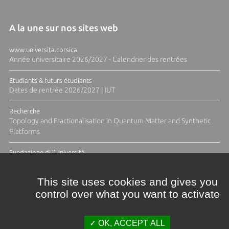
A la une sur nos sites web
www.universita.corsica
Année universitaire 2026/2027 - Calendrier des rentrées
Etudiants & futurs étudiants
Dates de rentrée 2026/2027 | IUT
Recherche
Topology and Fractionalisation in Quantum Matter and Synthetic
Platforms
Fundazione di l'Università
Résidence Ange Tomasi "Lagune and Zeste" avec la photographe
Diane Moulenc
This site uses cookies and gives you
control over what you want to activate
TOUTES LES ACTUS
OK, ACCEPT ALL