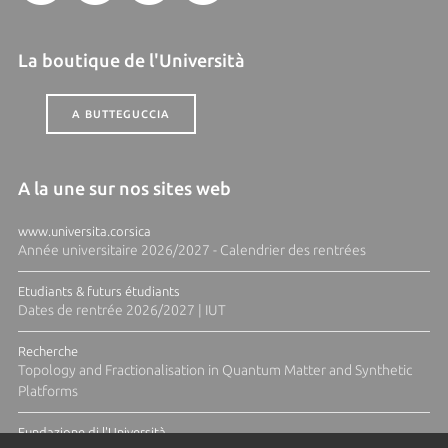
La boutique de l'Università
A BUTTEGUCCIA
A la une sur nos sites web
www.universita.corsica
Année universitaire 2026/2027 - Calendrier des rentrées
Etudiants & futurs étudiants
Dates de rentrée 2026/2027 | IUT
Recherche
Topology and Fractionalisation in Quantum Matter and Synthetic
Platforms
Fundazione di l'Università