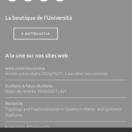
La boutique de l'Università
A BUTTEGUCCIA
A la une sur nos sites web
www.universita.corsica
Année universitaire 2026/2027 - Calendrier des rentrées
Etudiants & futurs étudiants
Dates de rentrée 2026/2027 | IUT
Recherche
Topology and Fractionalisation in Quantum Matter and Synthetic
Platforms
Fundazione di l'Università