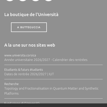
La boutique de l'Università
A BUTTEGUCCIA
A la une sur nos sites web
www.universita.corsica
Année universitaire 2026/2027 - Calendrier des rentrées
Etudiants & futurs étudiants
Dates de rentrée 2026/2027 | IUT
Recherche
Topology and Fractionalisation in Quantum Matter and Synthetic
Platforms
Fundazione di l'Università