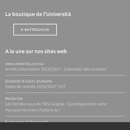
La boutique de l'Università
A BUTTEGUCCIA
A la une sur nos sites web
www.universita.corsica
Année universitaire 2026/2027 - Calendrier des rentrées
Etudiants & futurs étudiants
Dates de rentrée 2026/2027 | IUT
Recherche
Les Rendez-vous de l'IES Cargèse : Quantiquement votre :
Pourquoi les trains flottent-ils ?
Fundazione di l'Università
Résidence Ange Tomasi "Lagune and Zeste" avec la photographe