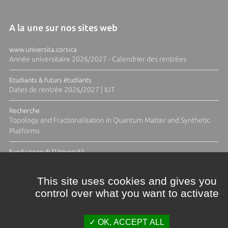
A la une sur nos sites web
www.universita.corsica
Année universitaire 2026/2027 - Calendrier des rentrées
Etudiants & futurs étudiants
Dates de rentrée 2026/2027 | IUT
Recherche
Topology and Fractionalisation in Quantum Matter and Synthetic
Platforms
Fundazione di l'Università
Résidence Ange Tomasi "Lagune and Zeste" avec la photographe
Diane Moulenc
This site uses cookies and gives you
control over what you want to activate
TOUTES LES ACTUS
OK, ACCEPT ALL