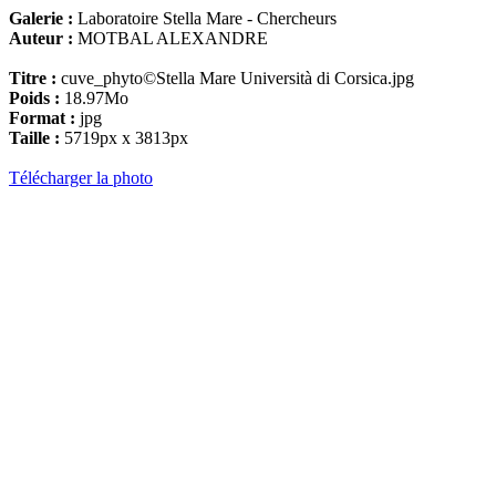
Galerie :
Laboratoire Stella Mare - Chercheurs
Auteur :
MOTBAL ALEXANDRE
Titre :
cuve_phyto©Stella Mare Università di Corsica.jpg
Poids :
18.97Mo
Format :
jpg
Taille :
5719px x 3813px
Télécharger la photo