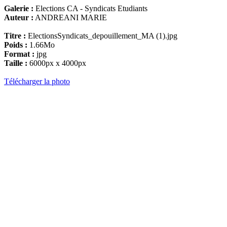
Galerie :
Elections CA - Syndicats Etudiants
Auteur :
ANDREANI MARIE
Titre :
ElectionsSyndicats_depouillement_MA (1).jpg
Poids :
1.66Mo
Format :
jpg
Taille :
6000px x 4000px
Télécharger la photo