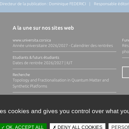
recteur de la publication : Dominique FEDERICI | Responsable éditoria
A la une sur nos sites web
www.universita.corsica
Fund
Année universitaire 2026/2027 - Calendrier des rentrées
Rés
pho
Etudiants & futurs étudiants
Dates de rentrée 2026/2027 | IUT
Recherche
Topology and Fractionalisation in Quantum Matter and
Synthetic Platforms
ses cookies and gives you control over what you
OK, ACCEPT ALL
DENY ALL COOKIES
PERSO