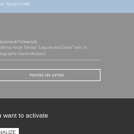
l : Sylvia FLORE
azione di l'Università
idence Ange Tomasi "Lagune and Zeste" avec la
tographe Diane Moulenc
TOUTES LES ACTUS
 want to activate
NALIZE