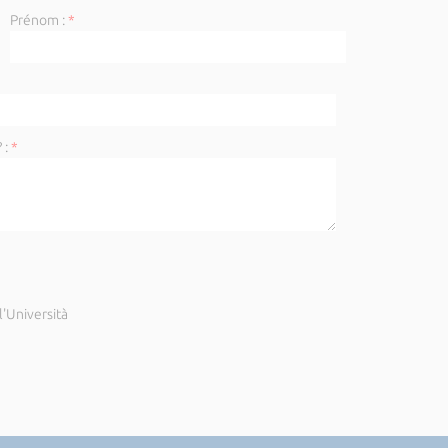
Prénom :
*
 :
*
'Università