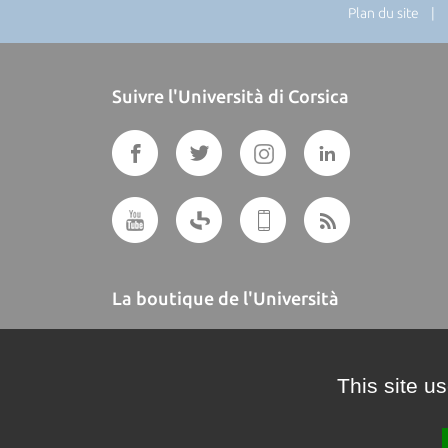
Plan du site
| Di
Suivre l'Università di Corsica
La boutique de l'Università
A BUTTEGUCCIA
This site u