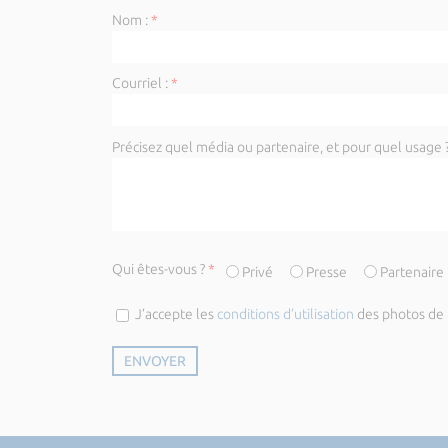
Nom :
*
Courriel :
*
Précisez quel média ou partenaire, et pour quel usage ?
Qui êtes-vous ?
*
Privé
Presse
Partenaire
J’accepte les
conditions d’utilisation
des photos de l