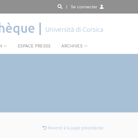
| Se connecter
hèque |
Università di Corsica
N
ESPACE PRESSE
ARCHIVES
Revenir à la page précédente