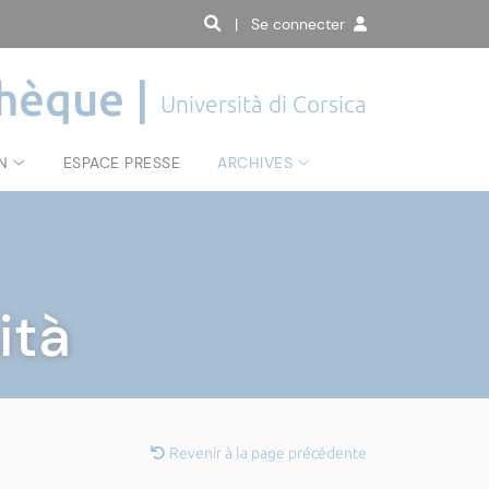
| Se connecter
hèque |
Università di Corsica
N
ESPACE PRESSE
ARCHIVES
ità
Revenir à la page précédente