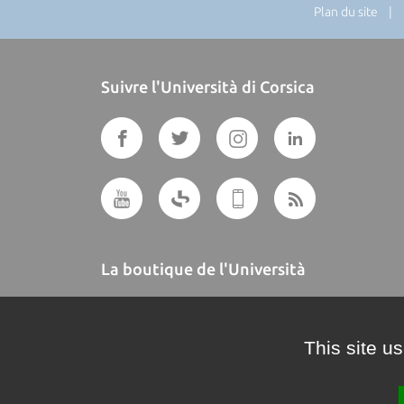
Plan du site
| Di
Suivre l'Università di Corsica
La boutique de l'Università
A BUTTEGUCCIA
This site u