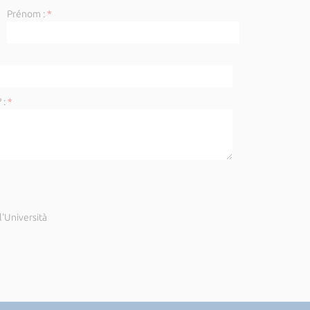
Prénom :
*
 :
*
'Università