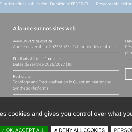
recteur de la publication : Dominique FEDERICI | Responsable éditoria
A la une sur nos sites web
www.universita.corsica
Fund
Année universitaire 2026/2027 - Calendrier des rentrées
Rés
pho
Etudiants & futurs étudiants
Dates de rentrée 2026/2027 | IUT
Recherche
Topology and Fractionalisation in Quantum Matter and
Synthetic Platforms
ses cookies and gives you control over what you
OK, ACCEPT ALL
DENY ALL COOKIES
PERSO