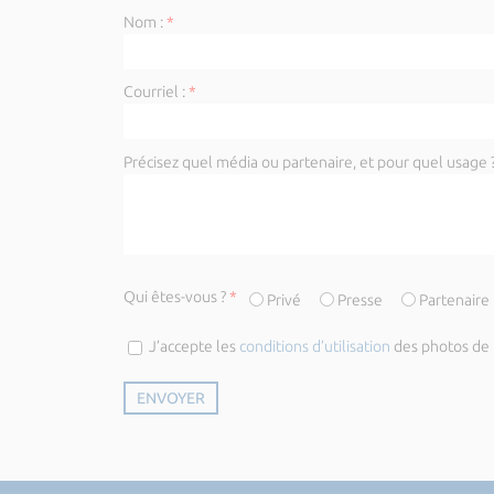
Nom :
*
Courriel :
*
Précisez quel média ou partenaire, et pour quel usage ?
Qui êtes-vous ?
*
Privé
Presse
Partenaire
J’accepte les
conditions d’utilisation
des photos de l