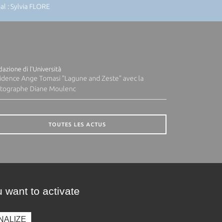
l : Sylvia FLORE
azione di l'Università
idence Ange Tomasi "Lagune and Zeste" avec la
tographe Diane Moulenc
TOUTES LES ACTUS
 want to activate
NALIZE