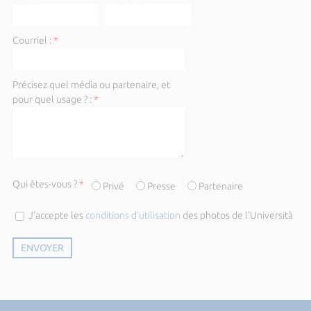
Courriel :
*
Précisez quel média ou partenaire, et
pour quel usage ? :
*
Qui êtes-vous ?
*
Privé
Presse
Partenaire
J’accepte les
conditions d’utilisation
des photos de l'Università