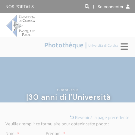
NOS PORTAILS :
| Se connecter
Photothèque |
Università di Corsica
PHOTOTHÈQUE
|30 anni di l'Università
Revenir à la page précédente
Veuillez remplir ce formulaire pour obtenir cette photo :
Nom :
*
Prénom :
*