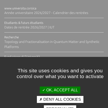
www.universita.corsica
Année universitaire 2026/2027 - Calendrier des rentrées
Etudiants & futurs étudiants
Dates de rentrée 2026/2027 | IUT
Recherche
Topology and Fractionalisation in Quantum Matter and Synthetic
Platforms
Fundazione di l'Università
Résidence Ange Tomasi "Lagune and Zeste" avec la photographe
Diane Moulenc
This site uses cookies and gives you
control over what you want to activate
TOUTES LES ACTUS
OK, ACCEPT ALL
DENY ALL COOKIES
Crédits et mentions légales