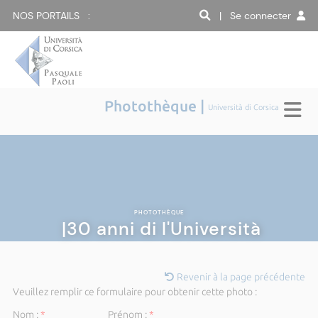
NOS PORTAILS :
| Se connecter
Photothèque |
Università di Corsica
PHOTOTHÈQUE
|30 anni di l'Università
Revenir à la page précédente
Veuillez remplir ce formulaire pour obtenir cette photo :
Nom :
*
Prénom :
*