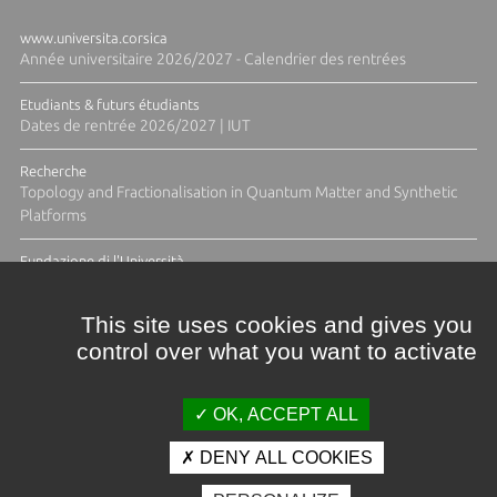
www.universita.corsica
Année universitaire 2026/2027 - Calendrier des rentrées
Etudiants & futurs étudiants
Dates de rentrée 2026/2027 | IUT
Recherche
Topology and Fractionalisation in Quantum Matter and Synthetic
Platforms
Fundazione di l'Università
Résidence Ange Tomasi "Lagune and Zeste" avec la photographe
Diane Moulenc
This site uses cookies and gives you
control over what you want to activate
TOUTES LES ACTUS
OK, ACCEPT ALL
DENY ALL COOKIES
Crédits et mentions légales