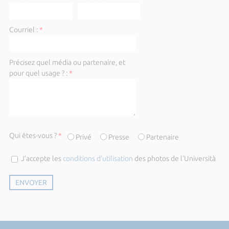
Courriel :
*
Précisez quel média ou partenaire, et
pour quel usage ? :
*
Qui êtes-vous ?
*
Privé
Presse
Partenaire
J’accepte les
conditions d’utilisation
des photos de l'Università