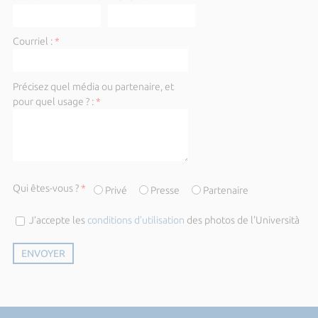
Courriel :
*
Précisez quel média ou partenaire, et
pour quel usage ? :
*
Qui êtes-vous ?
*
Privé
Presse
Partenaire
J’accepte les
conditions d’utilisation
des photos de l'Università