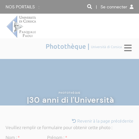
NOS PORTAILS :
| Se connecter
Photothèque |
Università di Corsica
PHOTOTHÈQUE
|30 anni di l'Università
Revenir à la page précédente
Veuillez remplir ce formulaire pour obtenir cette photo :
Nom :
*
Prénom :
*