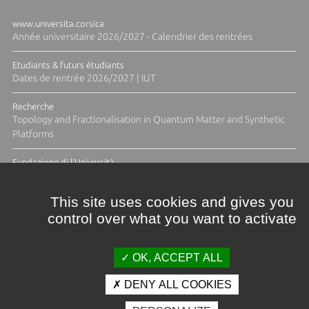
www.universita.corsica
Année universitaire 2026/2027 - Calendrier des rentrées
Etudiants & futurs étudiants
Dates de rentrée 2026/2027 | IUT
Recherche
Topology and Fractionalisation in Quantum Matter and Synthetic
Platforms
Fundazione di l'Università
Résidence Ange Tomasi "Lagune and Zeste" avec la photographe
Diane Moulenc
This site uses cookies and gives you
control over what you want to activate
TOUTES LES ACTUS
OK, ACCEPT ALL
DENY ALL COOKIES
Crédits et mentions légales