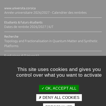
www.universita.corsica
Année universitaire 2026/2027 - Calendrier des rentrées
Etudiants & futurs étudiants
Dates de rentrée 2026/2027 | IUT
Recherche
Topology and Fractionalisation in Quantum Matter and Synthetic
Platforms
Fundazione di l'Università
Résidence Ange Tomasi "Lagune and Zeste" avec la photographe
Diane Moulenc
This site uses cookies and gives you
control over what you want to activate
TOUTES LES ACTUS
OK, ACCEPT ALL
DENY ALL COOKIES
Crédits et mentions légales