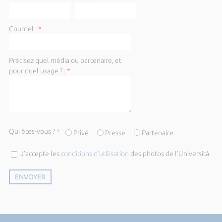
Courriel :
*
Précisez quel média ou partenaire, et
pour quel usage ? :
*
Qui êtes-vous ?
*
Privé
Presse
Partenaire
J’accepte les
conditions d’utilisation
des photos de l'Università