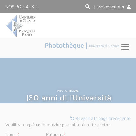
NOS PORTAILS :
| Se connecter
Photothèque |
Università di Corsica
PHOTOTHÈQUE
|30 anni di l'Università
Revenir à la page précédente
Veuillez remplir ce formulaire pour obtenir cette photo :
Nom :
*
Prénom :
*