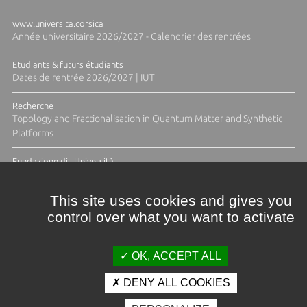
www.universita.corsica
Année universitaire 2026/2027 - Calendrier des rentrées
Etudiants & futurs étudiants
Dates de rentrée 2026/2027 | IUT
Recherche
Topology and Fractionalisation in Quantum Matter and Synthetic
Platforms
Fundazione di l'Università
Résidence Ange Tomasi "Lagune and Zeste" avec la photographe
Diane Moulenc
This site uses cookies and gives you
control over what you want to activate
TOUTES LES ACTUS
OK, ACCEPT ALL
DENY ALL COOKIES
Crédits et mentions légales