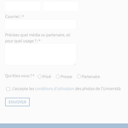
Courriel :
*
Précisez quel média ou partenaire, et
pour quel usage ? :
*
Qui êtes-vous ?
*
Privé
Presse
Partenaire
J’accepte les
conditions d’utilisation
des photos de l'Università