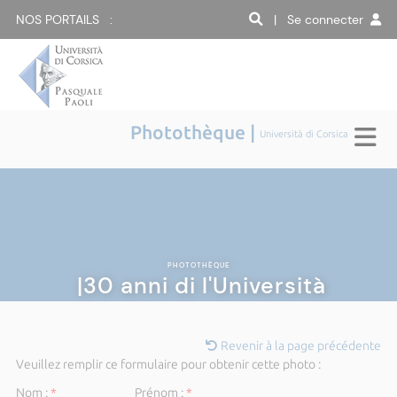
NOS PORTAILS :
| Se connecter
Photothèque |
Università di Corsica
PHOTOTHÈQUE
|30 anni di l'Università
Revenir à la page précédente
Veuillez remplir ce formulaire pour obtenir cette photo :
Nom :
*
Prénom :
*