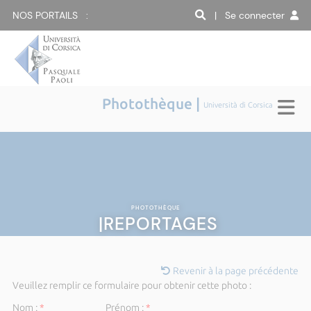
NOS PORTAILS :
| Se connecter
Photothèque |
Università di Corsica
PHOTOTHÈQUE
|REPORTAGES
Revenir à la page précédente
Veuillez remplir ce formulaire pour obtenir cette photo :
Nom :
*
Prénom :
*