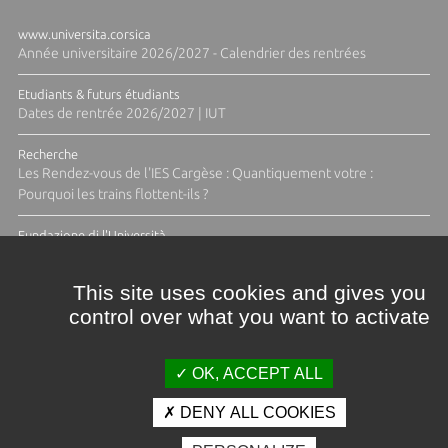
www.universita.corsica
Année universitaire 2026/2027 - Calendrier des rentrées
Etudiants & futurs étudiants
Dates de rentrée 2026/2027 | IUT
Recherche
Les Rendez-vous de l'IES Cargèse : Quantiquement votre :
Pourquoi les trains flottent-ils ?
Fundazione di l'Università
Résidence Ange Tomasi "Lagune and Zeste" avec la photographe
Diane Moulenc
This site uses cookies and gives you
control over what you want to activate
TOUTES LES ACTUS
OK, ACCEPT ALL
DENY ALL COOKIES
Crédits et mentions légales