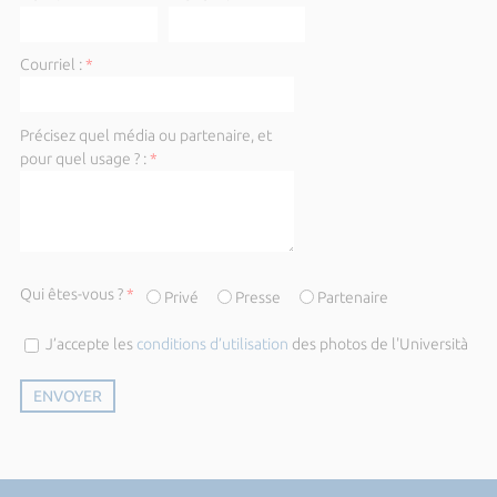
Courriel :
*
Précisez quel média ou partenaire, et
pour quel usage ? :
*
Qui êtes-vous ?
*
Privé
Presse
Partenaire
J’accepte les
conditions d’utilisation
des photos de l'Università