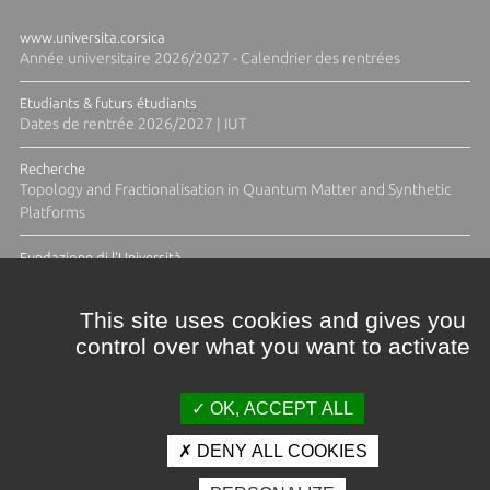
www.universita.corsica
Année universitaire 2026/2027 - Calendrier des rentrées
Etudiants & futurs étudiants
Dates de rentrée 2026/2027 | IUT
Recherche
Topology and Fractionalisation in Quantum Matter and Synthetic
Platforms
Fundazione di l'Università
Résidence Ange Tomasi "Lagune and Zeste" avec la photographe
Diane Moulenc
This site uses cookies and gives you
control over what you want to activate
TOUTES LES ACTUS
OK, ACCEPT ALL
DENY ALL COOKIES
Crédits et mentions légales