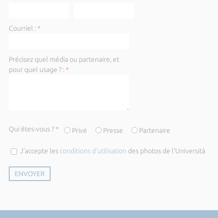
Courriel :
*
Précisez quel média ou partenaire, et
pour quel usage ? :
*
Qui êtes-vous ?
*
Privé
Presse
Partenaire
J’accepte les
conditions d’utilisation
des photos de l'Università