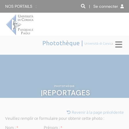
NOS PORTAILS :
| Se connecter
Photothèque |
Università di Corsica
PHOTOTHÈQUE
|REPORTAGES
Revenir à la page précédente
Veuillez remplir ce formulaire pour obtenir cette photo :
Nom :
*
Prénom :
*