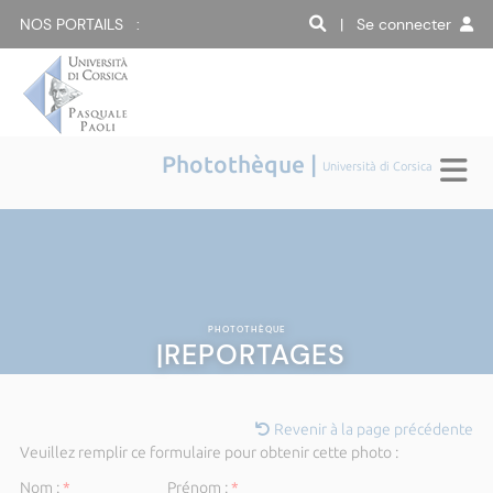
NOS PORTAILS :
| Se connecter
Photothèque |
Università di Corsica
PHOTOTHÈQUE
|REPORTAGES
Revenir à la page précédente
Veuillez remplir ce formulaire pour obtenir cette photo :
Nom :
*
Prénom :
*