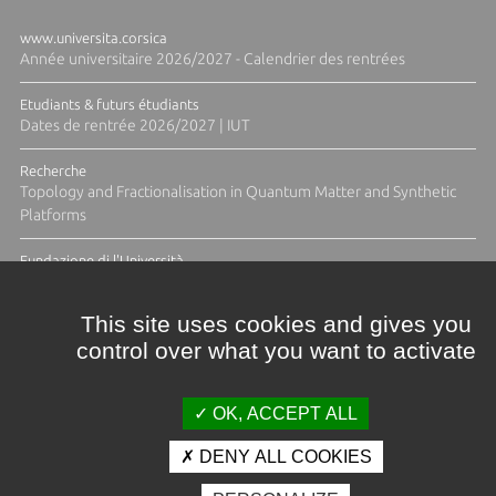
www.universita.corsica
Année universitaire 2026/2027 - Calendrier des rentrées
Etudiants & futurs étudiants
Dates de rentrée 2026/2027 | IUT
Recherche
Topology and Fractionalisation in Quantum Matter and Synthetic
Platforms
Fundazione di l'Università
Résidence Ange Tomasi "Lagune and Zeste" avec la photographe
Diane Moulenc
This site uses cookies and gives you
control over what you want to activate
TOUTES LES ACTUS
OK, ACCEPT ALL
DENY ALL COOKIES
Crédits et mentions légales