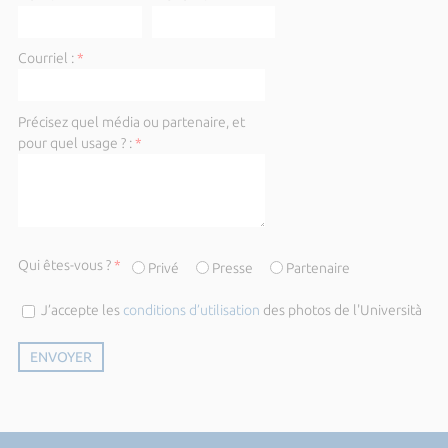
Courriel :
*
Précisez quel média ou partenaire, et
pour quel usage ? :
*
Qui êtes-vous ?
*
Privé
Presse
Partenaire
J’accepte les
conditions d’utilisation
des photos de l'Università