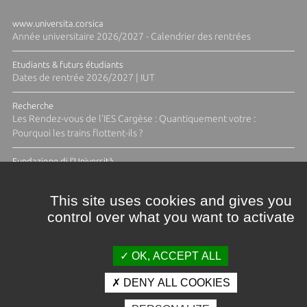
www.universita.corsica
Année universitaire 2026/2027 - Calendrier des rentrées
Etudiants & futurs étudiants
Dates de rentrée 2026/2027 | IUT
Recherche
Les Rendez-vous de l'IES Cargèse : Quantiquement votre :
Pourquoi les trains flottent-ils ?
Fundazione di l'Università
Résidence Ange Tomasi "Lagune and Zeste" avec la photographe
Diane Moulenc
This site uses cookies and gives you
control over what you want to activate
TOUTES LES ACTUS
OK, ACCEPT ALL
DENY ALL COOKIES
Crédits et mentions légales