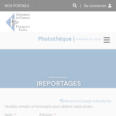
NOS PORTAILS :
| Se connecter
Photothèque |
Università di Corsica
PHOTOTHÈQUE
|REPORTAGES
Revenir à la page précédente
Veuillez remplir ce formulaire pour obtenir cette photo :
Nom :
*
Prénom :
*