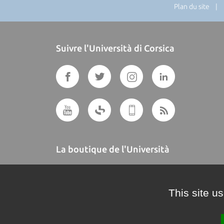
Plan du site
| Di
Suivre l'Università di Corsica
La boutique de l'Università
A BUTTEGUCCIA
This site u