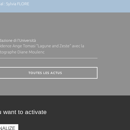
l : Sylvia FLORE
azione di l'Università
idence Ange Tomasi "Lagune and Zeste" avec la
tographe Diane Moulenc
TOUTES LES ACTUS
 want to activate
NALIZE