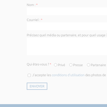
Nom :
*
Courriel :
*
Précisez quel média ou partenaire, et pour quel usage ?
Qui êtes-vous ?
*
Privé
Presse
Partenaire
J’accepte les
conditions d’utilisation
des photos de l