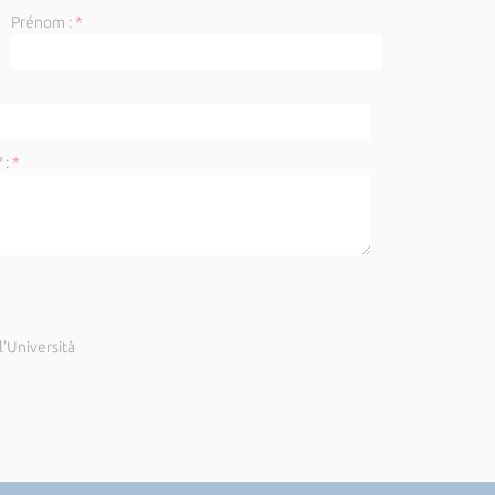
Prénom :
*
 :
*
'Università