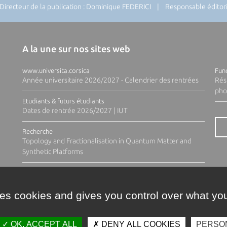
recteur de la publication : Dominique FEDERICI | Responsable éditoria
A la une sur nos sites web
www.universita.corsica
Fund
Année universitaire 2026/2027 - Calendrier des rentrées
Rés
pho
Etudiants & futurs étudiants
Dates de rentrée 2026/2027 | IUT
Recherche
Topology and Fractionalisation in Quantum Matter and
Synthetic Platforms
ses cookies and gives you control over what you
OK, ACCEPT ALL
DENY ALL COOKIES
PERSO