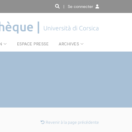
| Se connecter
hèque |
Università di Corsica
N
ESPACE PRESSE
ARCHIVES
Revenir à la page précédente