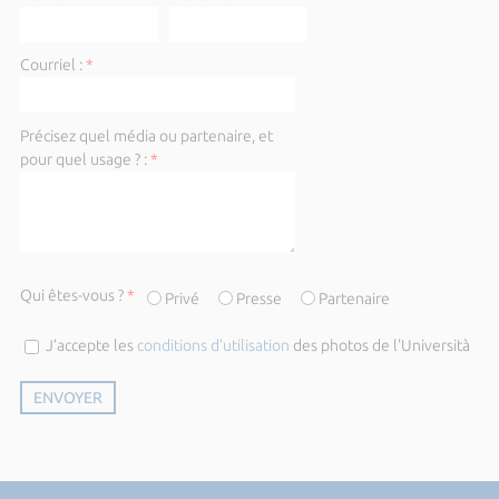
Courriel :
*
Précisez quel média ou partenaire, et
pour quel usage ? :
*
Qui êtes-vous ?
*
Privé
Presse
Partenaire
J’accepte les
conditions d’utilisation
des photos de l'Università