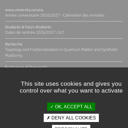
www.universita.corsica
Année universitaire 2026/2027 - Calendrier des rentrées
Etudiants & futurs étudiants
Dates de rentrée 2026/2027 | IUT
Recherche
Topology and Fractionalisation in Quantum Matter and Synthetic
Platforms
Fundazione di l'Università
Résidence Ange Tomasi "Lagune and Zeste" avec la photographe
Diane Moulenc
This site uses cookies and gives you
control over what you want to activate
TOUTES LES ACTUS
OK, ACCEPT ALL
DENY ALL COOKIES
Crédits et mentions légales