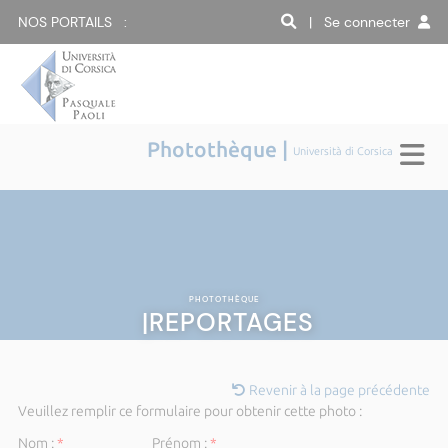
NOS PORTAILS :
| Se connecter
Photothèque |
Università di Corsica
PHOTOTHÈQUE
|REPORTAGES
Revenir à la page précédente
Veuillez remplir ce formulaire pour obtenir cette photo :
Nom :
*
Prénom :
*