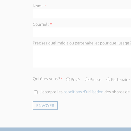
Nom :
*
Courriel :
*
Précisez quel média ou partenaire, et pour quel usage ?
Qui êtes-vous ?
*
Privé
Presse
Partenaire
J’accepte les
conditions d’utilisation
des photos de l