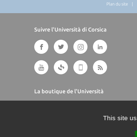
Plan du site
| Di
Suivre l'Università di Corsica
La boutique de l'Università
A BUTTEGUCCIA
This site u