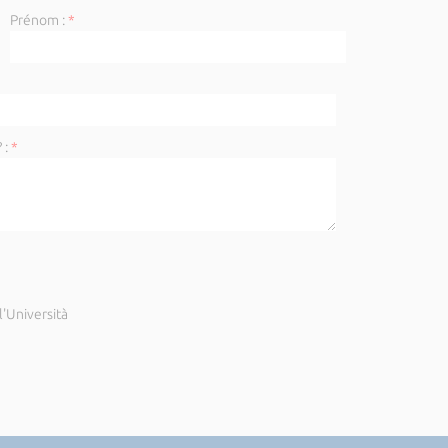
Prénom :
*
 :
*
'Università