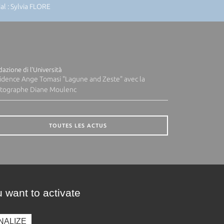
l : Sylvia FLORE
azione di l'Università
idence Ange Tomasi "Lagune and Zeste" avec la
tographe Diane Moulenc
TOUTES LES ACTUS
 want to activate
NALIZE