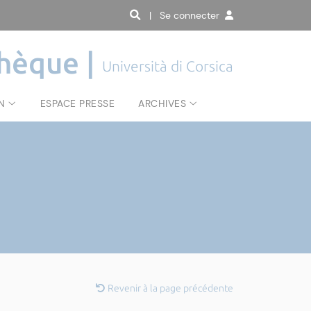
| Se connecter
hèque |
Università di Corsica
N
ESPACE PRESSE
ARCHIVES
Revenir à la page précédente