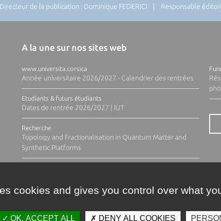
recteur de la publication : Dominique FEDERICI | Responsable éditoria
A la une sur nos sites web
www.universita.corsica
Fund
Année universitaire 2026/2027 - Calendrier des rentrées
Rés
pho
Etudiants & futurs étudiants
Dates de rentrée 2026/2027 | IUT
Recherche
Topology and Fractionalisation in Quantum Matter and
Synthetic Platforms
ses cookies and gives you control over what you
OK, ACCEPT ALL
DENY ALL COOKIES
PERSO