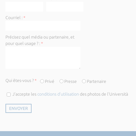
Courriel :
*
Précisez quel média ou partenaire, et
pour quel usage ? :
*
Qui êtes-vous ?
*
Privé
Presse
Partenaire
J’accepte les
conditions d’utilisation
des photos de l'Università