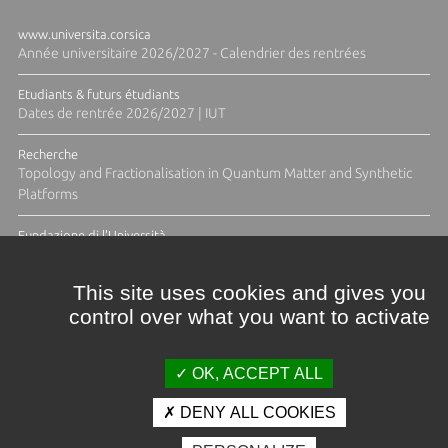
www.universita.corsica
Année universitaire 2026/2027 - Calendrier des rentrées
Etudiants & futurs étudiants
Dates de rentrée 2026/2027 | IUT
Recherche
Topology and Fractionalisation in Quantum Matter and Synthetic
Platforms
Fundazione di l'Università
Résidence Ange Tomasi "Lagune and Zeste" avec la photographe
Diane Moulenc
This site uses cookies and gives you
control over what you want to activate
TOUTES LES ACTUS
OK, ACCEPT ALL
DENY ALL COOKIES
Crédits et mentions légales