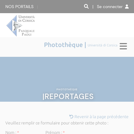
NOS PORTAILS :
| Se connecter
Photothèque |
Università di Corsica
PHOTOTHÈQUE
|REPORTAGES
Revenir à la page précédente
Veuillez remplir ce formulaire pour obtenir cette photo :
Nom :
*
Prénom :
*