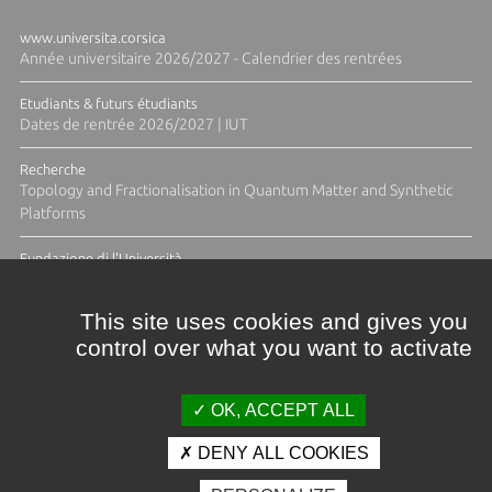
www.universita.corsica
Année universitaire 2026/2027 - Calendrier des rentrées
Etudiants & futurs étudiants
Dates de rentrée 2026/2027 | IUT
Recherche
Topology and Fractionalisation in Quantum Matter and Synthetic
Platforms
Fundazione di l'Università
Résidence Ange Tomasi "Lagune and Zeste" avec la photographe
Diane Moulenc
This site uses cookies and gives you
control over what you want to activate
TOUTES LES ACTUS
OK, ACCEPT ALL
DENY ALL COOKIES
Crédits et mentions légales