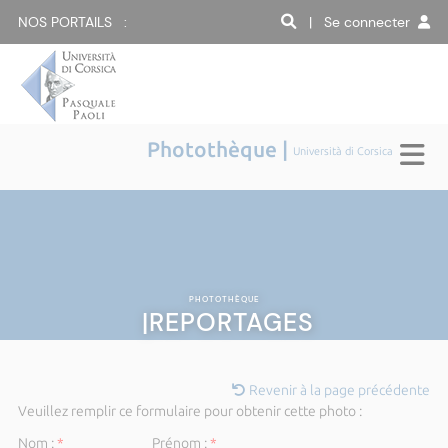
NOS PORTAILS :
| Se connecter
Photothèque |
Università di Corsica
PHOTOTHÈQUE
|REPORTAGES
Revenir à la page précédente
Veuillez remplir ce formulaire pour obtenir cette photo :
Nom :
*
Prénom :
*