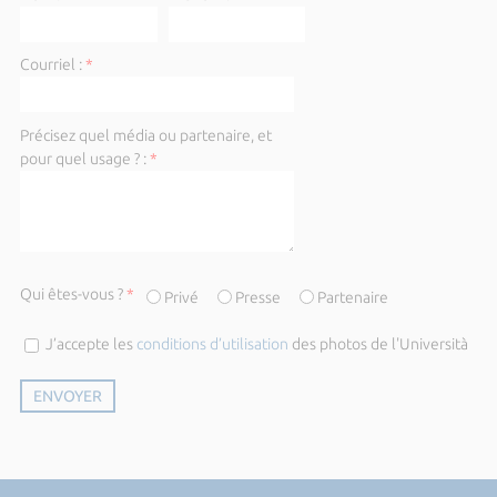
Courriel :
*
Précisez quel média ou partenaire, et
pour quel usage ? :
*
Qui êtes-vous ?
*
Privé
Presse
Partenaire
J’accepte les
conditions d’utilisation
des photos de l'Università