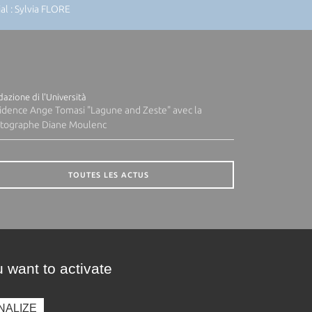
l : Sylvia FLORE
azione di l'Università
idence Ange Tomasi "Lagune and Zeste" avec la
tographe Diane Moulenc
TOUTES LES ACTUS
 want to activate
NALIZE