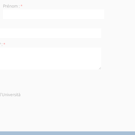
Prénom :
*
 :
*
'Università