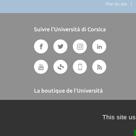
Plan du site
| Di
Suivre l'Università di Corsica
La boutique de l'Università
A BUTTEGUCCIA
This site u