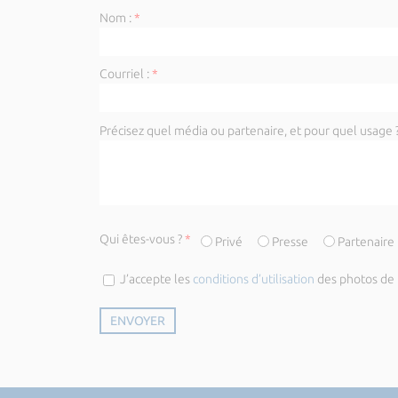
Nom :
*
Courriel :
*
Précisez quel média ou partenaire, et pour quel usage ?
Qui êtes-vous ?
*
Privé
Presse
Partenaire
J’accepte les
conditions d’utilisation
des photos de l