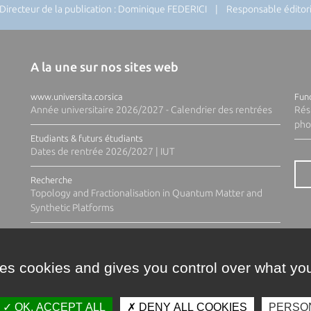
recteur de la publication : Dominique FEDERICI | Responsable éditoria
A la une sur nos sites web
www.universita.corsica
Fund
Année universitaire 2026/2027 - Calendrier des rentrées
Rés
pho
Etudiants & futurs étudiants
Dates de rentrée 2026/2027 | IUT
Recherche
Topology and Fractionalisation in Quantum Matter and
Synthetic Platforms
ses cookies and gives you control over what you
OK, ACCEPT ALL
DENY ALL COOKIES
PERSO