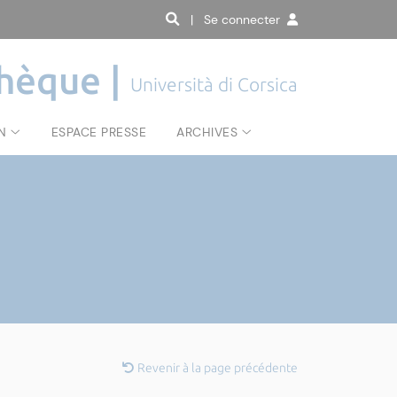
| Se connecter
hèque |
Università di Corsica
N
ESPACE PRESSE
ARCHIVES
Revenir à la page précédente