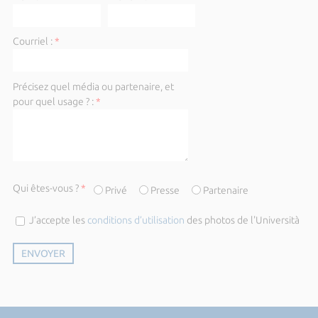
Courriel :
*
Précisez quel média ou partenaire, et
pour quel usage ? :
*
Qui êtes-vous ?
*
Privé
Presse
Partenaire
J’accepte les
conditions d’utilisation
des photos de l'Università