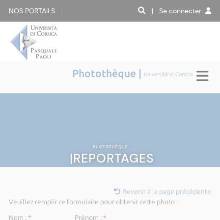
NOS PORTAILS :
| Se connecter
Photothèque |
Università di Corsica
PHOTOTHÈQUE
|REPORTAGES
Revenir à la page précédente
Veuillez remplir ce formulaire pour obtenir cette photo :
Nom :
*
Prénom :
*