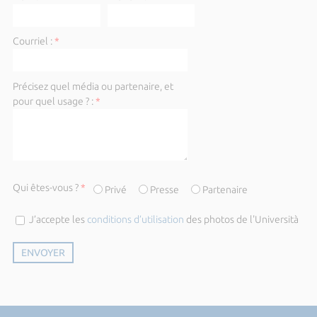
Courriel :
*
Précisez quel média ou partenaire, et
pour quel usage ? :
*
Qui êtes-vous ?
*
Privé
Presse
Partenaire
J’accepte les
conditions d’utilisation
des photos de l'Università