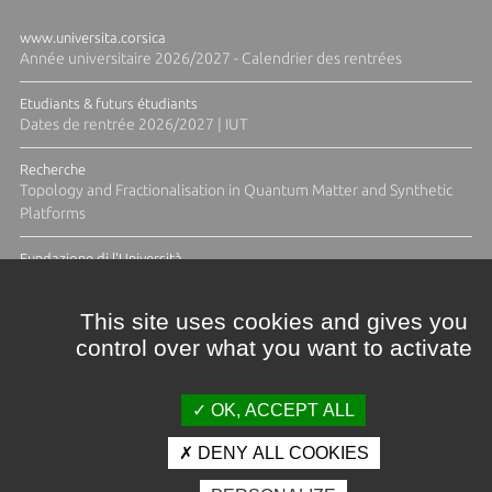
www.universita.corsica
Année universitaire 2026/2027 - Calendrier des rentrées
Etudiants & futurs étudiants
Dates de rentrée 2026/2027 | IUT
Recherche
Topology and Fractionalisation in Quantum Matter and Synthetic
Platforms
Fundazione di l'Università
Résidence Ange Tomasi "Lagune and Zeste" avec la photographe
Diane Moulenc
This site uses cookies and gives you
control over what you want to activate
TOUTES LES ACTUS
OK, ACCEPT ALL
DENY ALL COOKIES
Crédits et mentions légales