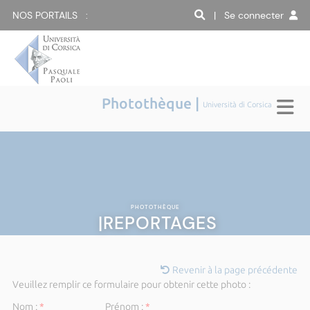
NOS PORTAILS :
| Se connecter
Photothèque |
Università di Corsica
PHOTOTHÈQUE
|REPORTAGES
Revenir à la page précédente
Veuillez remplir ce formulaire pour obtenir cette photo :
Nom :
*
Prénom :
*