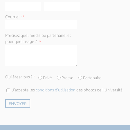
Courriel :
*
Précisez quel média ou partenaire, et
pour quel usage ? :
*
Qui êtes-vous ?
*
Privé
Presse
Partenaire
J’accepte les
conditions d’utilisation
des photos de l'Università