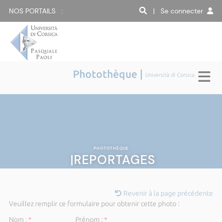
NOS PORTAILS :
| Se connecter
Photothèque |
Università di Corsica
PHOTOTHÈQUE
|REPORTAGES
Revenir à la page précédente
Veuillez remplir ce formulaire pour obtenir cette photo :
Nom :
*
Prénom :
*