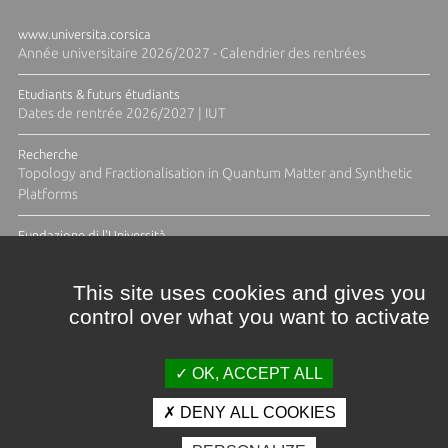
www.universita.corsica
Année universitaire 2026/2027 - Calendrier des rentrées
Etudiants & futurs étudiants
Dates de rentrée 2026/2027 | IUT
Recherche
Topology and Fractionalisation in Quantum Matter and Synthetic
Platforms
Fundazione di l'Università
Résidence Ange Tomasi "Lagune and Zeste" avec la photographe
Diane Moulenc
This site uses cookies and gives you
control over what you want to activate
TOUTES LES ACTUS
OK, ACCEPT ALL
DENY ALL COOKIES
Crédits et mentions légales