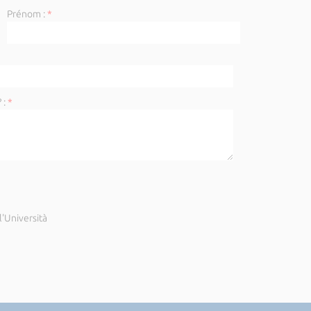
Prénom :
*
 :
*
'Università