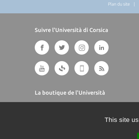
Plan du site
| Di
Suivre l'Università di Corsica
La boutique de l'Università
A BUTTEGUCCIA
This site u