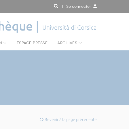
| Se connecter
hèque |
Università di Corsica
N
ESPACE PRESSE
ARCHIVES
Revenir à la page précédente