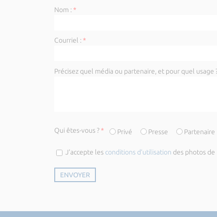
Nom :
*
Courriel :
*
Précisez quel média ou partenaire, et pour quel usage ?
Qui êtes-vous ?
*
Privé
Presse
Partenaire
J’accepte les
conditions d’utilisation
des photos de l