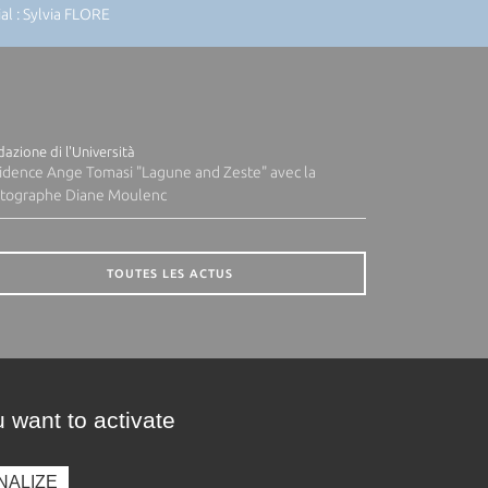
l : Sylvia FLORE
azione di l'Università
idence Ange Tomasi "Lagune and Zeste" avec la
tographe Diane Moulenc
TOUTES LES ACTUS
 want to activate
NALIZE