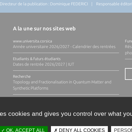
recteur de la publication : Dominique FEDERICI | Responsable éditoria
A la une sur nos sites web
www.universita.corsica
Fund
Année universitaire 2026/2027 - Calendrier des rentrées
Rés
pho
Etudiants & futurs étudiants
Dates de rentrée 2026/2027 | IUT
Recherche
Topology and Fractionalisation in Quantum Matter and
Synthetic Platforms
ses cookies and gives you control over what you
OK, ACCEPT ALL
DENY ALL COOKIES
PERSO