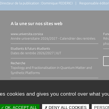
recteur de la publication : Dominique FEDERICI | Responsable éditoria
A la une sur nos sites web
www.universita.corsica
Fund
Année universitaire 2026/2027 - Calendrier des rentrées
Rés
pho
Etudiants & futurs étudiants
Dates de rentrée 2026/2027 | IUT
Recherche
Topology and Fractionalisation in Quantum Matter and
Synthetic Platforms
ses cookies and gives you control over what you
OK, ACCEPT ALL
DENY ALL COOKIES
PERSO