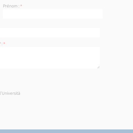
Prénom :
*
 :
*
'Università