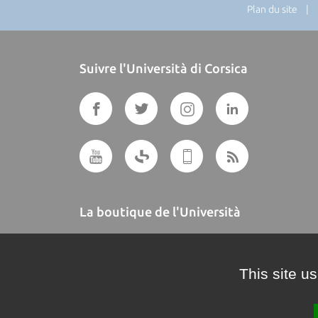
Plan du site
| Di
Suivre l'Università di Corsica
La boutique de l'Università
A BUTTEGUCCIA
This site u