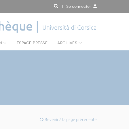
| Se connecter
hèque |
Università di Corsica
N
ESPACE PRESSE
ARCHIVES
Revenir à la page précédente