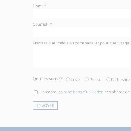
Nom :
*
Courriel :
*
Précisez quel média ou partenaire, et pour quel usage ?
Qui êtes-vous ?
*
Privé
Presse
Partenaire
J’accepte les
conditions d’utilisation
des photos de l