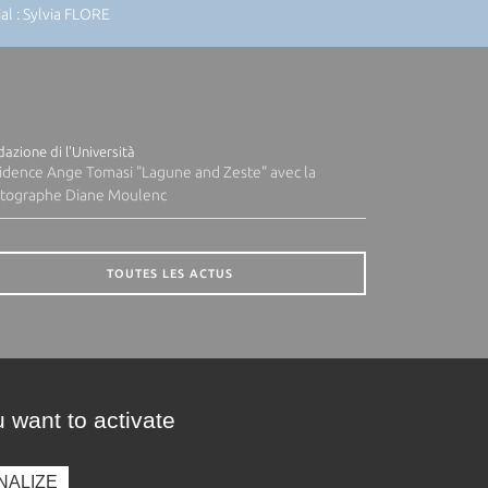
l : Sylvia FLORE
azione di l'Università
idence Ange Tomasi "Lagune and Zeste" avec la
tographe Diane Moulenc
TOUTES LES ACTUS
 want to activate
NALIZE