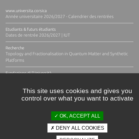
www.universita.corsica
Année universitaire 2026/2027 - Calendrier des rentrées
Etudiants & futurs étudiants
Dates de rentrée 2026/2027 | IUT
Recherche
Topology and Fractionalisation in Quantum Matter and Synthetic
Platforms
Fundazione di l'Università
Résidence Ange Tomasi "Lagune and Zeste" avec la photographe
Diane Moulenc
This site uses cookies and gives you
control over what you want to activate
TOUTES LES ACTUS
OK, ACCEPT ALL
DENY ALL COOKIES
Crédits et mentions légales