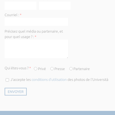
Courriel :
*
Précisez quel média ou partenaire, et
pour quel usage ? :
*
Qui êtes-vous ?
*
Privé
Presse
Partenaire
J’accepte les
conditions d’utilisation
des photos de l'Università