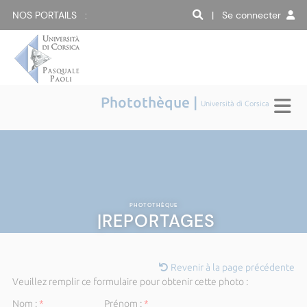
NOS PORTAILS :
| Se connecter
Photothèque |
Università di Corsica
PHOTOTHÈQUE
|REPORTAGES
Revenir à la page précédente
Veuillez remplir ce formulaire pour obtenir cette photo :
Nom :
*
Prénom :
*