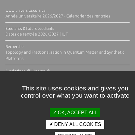
www.universita.corsica
Année universitaire 2026/2027 - Calendrier des rentrées
Etudiants & futurs étudiants
Dates de rentrée 2026/2027 | IUT
Recherche
Topology and Fractionalisation in Quantum Matter and Synthetic
Platforms
Fundazione di l'Università
Résidence Ange Tomasi "Lagune and Zeste" avec la photographe
Diane Moulenc
This site uses cookies and gives you
control over what you want to activate
TOUTES LES ACTUS
OK, ACCEPT ALL
DENY ALL COOKIES
Crédits et mentions légales