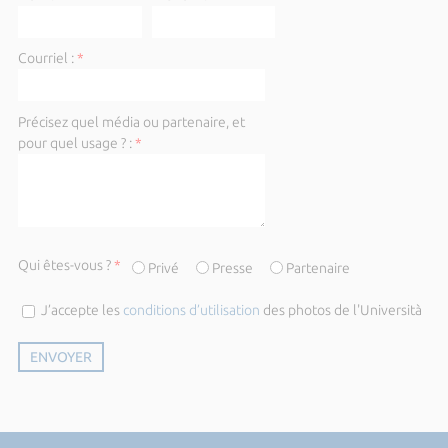
Courriel :
*
Précisez quel média ou partenaire, et
pour quel usage ? :
*
Qui êtes-vous ?
*
Privé
Presse
Partenaire
J’accepte les
conditions d’utilisation
des photos de l'Università