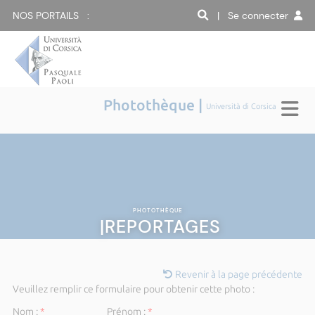
NOS PORTAILS :
| Se connecter
Photothèque |
Università di Corsica
PHOTOTHÈQUE
|REPORTAGES
Revenir à la page précédente
Veuillez remplir ce formulaire pour obtenir cette photo :
Nom :
*
Prénom :
*