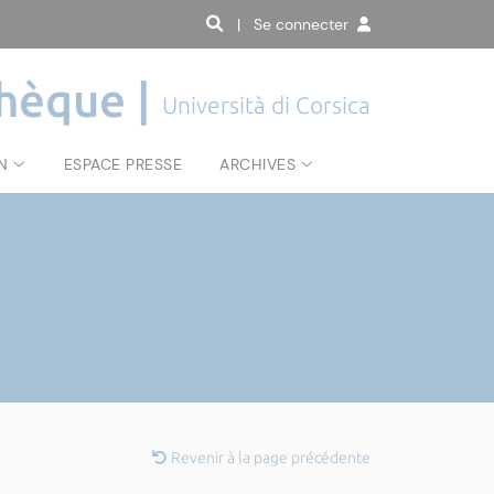
| Se connecter
hèque |
Università di Corsica
N
ESPACE PRESSE
ARCHIVES
Revenir à la page précédente