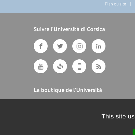
Plan du site
| Di
Suivre l'Università di Corsica
La boutique de l'Università
A BUTTEGUCCIA
This site u