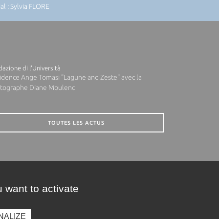
l : Sylvia FLORE
azione di l'Università
idence Ange Tomasi "Lagune and Zeste" avec la
tographe Diane Moulenc
TOUTES LES ACTUS
 want to activate
NALIZE