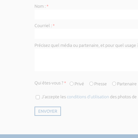
Nom :
*
Courriel :
*
Précisez quel média ou partenaire, et pour quel usage ?
Qui êtes-vous ?
*
Privé
Presse
Partenaire
J’accepte les
conditions d’utilisation
des photos de l