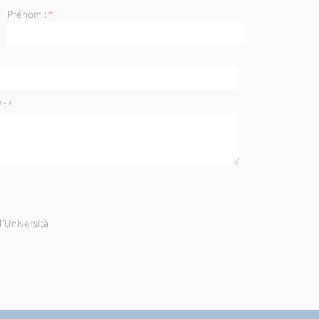
Prénom :
*
 :
*
'Università