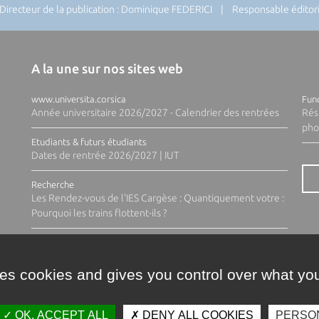
recteur de la publication : Dominique FEDERICI | Responsable éditoria
A la une sur nos sites web
www.universita.corsica
Fund
Année universitaire 2026/2027 - Calendrier des rentrées
Rés
pho
Etudiants & futurs étudiants
Dates de rentrée 2026/2027 | IUT
Recherche
Les Rendez-vous de l'IES Cargèse : Quantiquement votre :
Pourquoi les trains flottent-ils ?
ses cookies and gives you control over what you
OK, ACCEPT ALL
DENY ALL COOKIES
PERSO