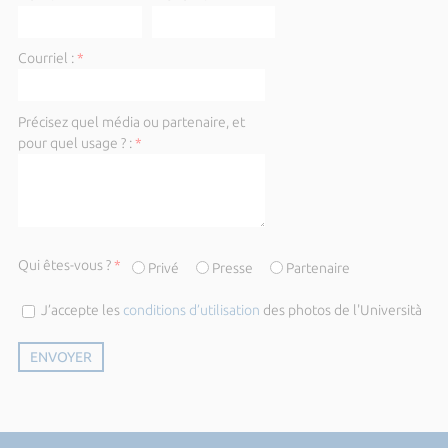
Courriel :
*
Précisez quel média ou partenaire, et
pour quel usage ? :
*
Qui êtes-vous ?
*
Privé
Presse
Partenaire
J’accepte les
conditions d’utilisation
des photos de l'Università