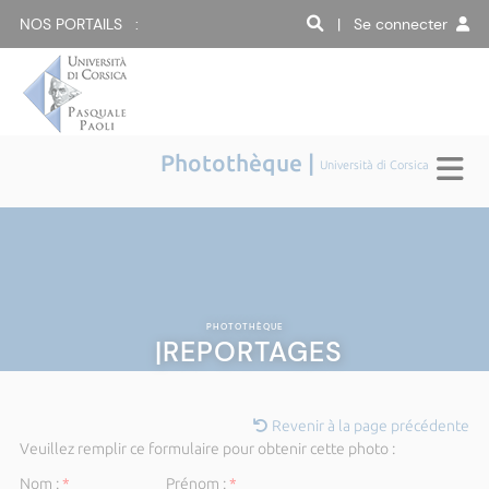
NOS PORTAILS :
| Se connecter
Photothèque |
Università di Corsica
PHOTOTHÈQUE
|REPORTAGES
Revenir à la page précédente
Veuillez remplir ce formulaire pour obtenir cette photo :
Nom :
*
Prénom :
*