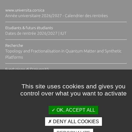
www.universita.corsica
Année universitaire 2026/2027 - Calendrier des rentrées
Etudiants & futurs étudiants
Dates de rentrée 2026/2027 | IUT
Recherche
Topology and Fractionalisation in Quantum Matter and Synthetic
Platforms
Fundazione di l'Università
Résidence Ange Tomasi "Lagune and Zeste" avec la photographe
Diane Moulenc
This site uses cookies and gives you
control over what you want to activate
TOUTES LES ACTUS
OK, ACCEPT ALL
DENY ALL COOKIES
Crédits et mentions légales