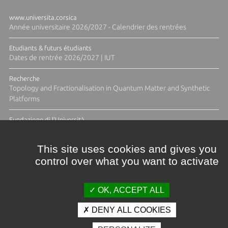
www.universita.corsica
Année universitaire 2026/2027 - Calendrier des rentrées
Etudiants & futurs étudiants
Dates de rentrée 2026/2027 | IUT
Recherche
Topology and Fractionalisation in Quantum Matter and Synthetic
Platforms
Fundazione di l'Università
Résidence Ange Tomasi "Lagune and Zeste" avec la photographe
Diane Moulenc
This site uses cookies and gives you
control over what you want to activate
TOUTES LES ACTUS
OK, ACCEPT ALL
DENY ALL COOKIES
Crédits et mentions légales