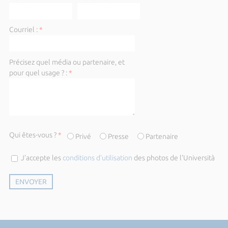
Courriel :
*
Précisez quel média ou partenaire, et
pour quel usage ? :
*
Qui êtes-vous ?
*
Privé
Presse
Partenaire
J’accepte les
conditions d’utilisation
des photos de l'Università