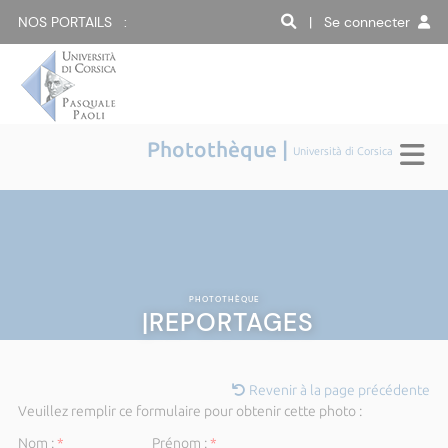
NOS PORTAILS :
| Se connecter
Photothèque |
Università di Corsica
PHOTOTHÈQUE
|REPORTAGES
Revenir à la page précédente
Veuillez remplir ce formulaire pour obtenir cette photo :
Nom :
*
Prénom :
*