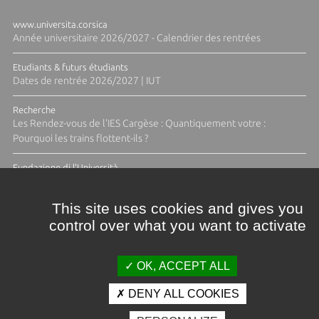
www.universita.corsica
Année universitaire 2026/2027 - Calendrier des rentrées
Etudiants & futurs étudiants
Dates de rentrée 2026/2027 | IUT
Recherche
Les Rendez-vous de l'IES Cargèse : Quantiquement votre :
Pourquoi les trains flottent-ils ?
Fundazione di l'Università
Résidence Ange Tomasi "Lagune and Zeste" avec la photographe
Diane Moulenc
This site uses cookies and gives you
control over what you want to activate
TOUTES LES ACTUS
OK, ACCEPT ALL
DENY ALL COOKIES
Crédits et mentions légales