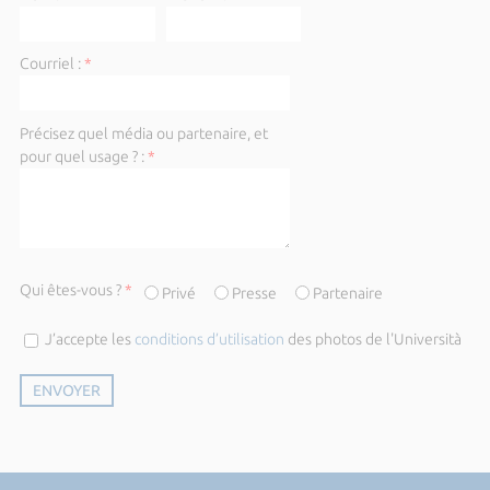
Courriel :
*
Précisez quel média ou partenaire, et
pour quel usage ? :
*
Qui êtes-vous ?
*
Privé
Presse
Partenaire
J’accepte les
conditions d’utilisation
des photos de l'Università