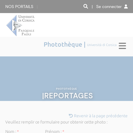
NOS PORTAILS :
| Se connecter
Photothèque |
Università di Corsica
PHOTOTHÈQUE
|REPORTAGES
Revenir à la page précédente
Veuillez remplir ce formulaire pour obtenir cette photo :
Nom :
*
Prénom :
*