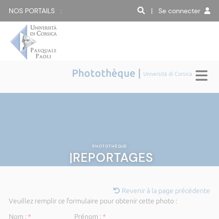
NOS PORTAILS :
| Se connecter
Photothèque |
Università di Corsica
PHOTOTHÈQUE
|REPORTAGES
Revenir à la page précédente
Veuillez remplir ce formulaire pour obtenir cette photo :
Nom :
*
Prénom :
*