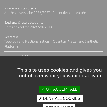
www.universita.corsica
Année universitaire 2026/2027 - Calendrier des rentrées
Etudiants & futurs étudiants
Dates de rentrée 2026/2027 | IUT
Recherche
Topology and Fractionalisation in Quantum Matter and Synthetic
Platforms
Fundazione di l'Università
Résidence Ange Tomasi "Lagune and Zeste" avec la photographe
Diane Moulenc
This site uses cookies and gives you
control over what you want to activate
TOUTES LES ACTUS
OK, ACCEPT ALL
DENY ALL COOKIES
Crédits et mentions légales