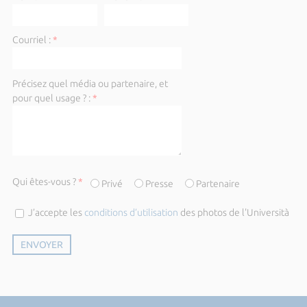
Courriel :
*
Précisez quel média ou partenaire, et
pour quel usage ? :
*
Qui êtes-vous ?
*
Privé
Presse
Partenaire
J’accepte les
conditions d’utilisation
des photos de l'Università