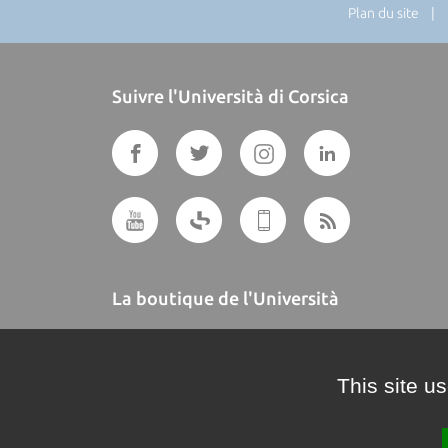
Plan du site
| Di
Suivre l'Università di Corsica
La boutique de l'Università
A BUTTEGUCCIA
This site u