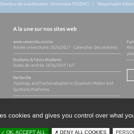
recteur de la publication : Dominique FEDERICI | Responsable éditoria
A la une sur nos sites web
www.universita.corsica
Fund
Année universitaire 2026/2027 - Calendrier des rentrées
Rés
pho
Etudiants & futurs étudiants
Dates de rentrée 2026/2027 | IUT
Recherche
Topology and Fractionalisation in Quantum Matter and
Synthetic Platforms
ses cookies and gives you control over what you
OK, ACCEPT ALL
DENY ALL COOKIES
PERSO