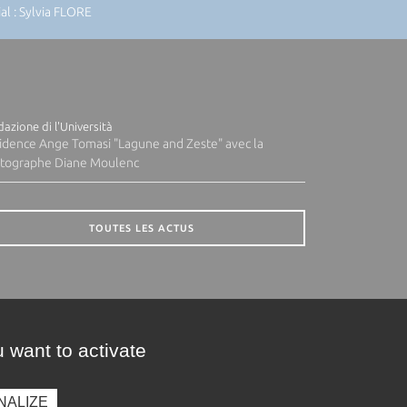
l : Sylvia FLORE
azione di l'Università
idence Ange Tomasi "Lagune and Zeste" avec la
tographe Diane Moulenc
TOUTES LES ACTUS
 want to activate
NALIZE