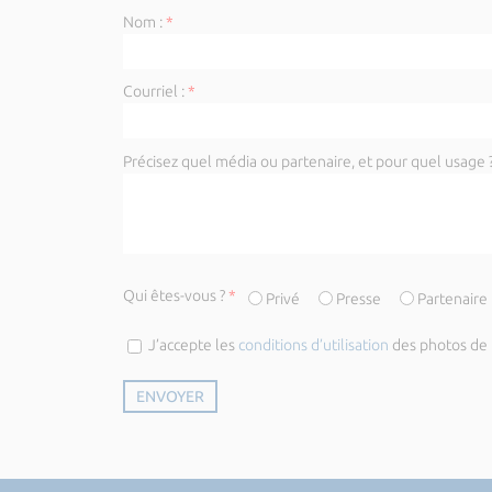
Nom :
*
Courriel :
*
Précisez quel média ou partenaire, et pour quel usage ?
Qui êtes-vous ?
*
Privé
Presse
Partenaire
J’accepte les
conditions d’utilisation
des photos de l