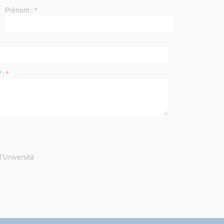
Prénom :
*
 :
*
'Università