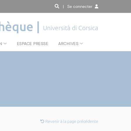
| Se connecter
hèque |
Università di Corsica
N
ESPACE PRESSE
ARCHIVES
Revenir à la page précédente