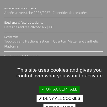
www.universita.corsica
Année universitaire 2026/2027 - Calendrier des rentrées
Etudiants & futurs étudiants
Dates de rentrée 2026/2027 | IUT
Recherche
Topology and Fractionalisation in Quantum Matter and Synthetic
Platforms
Fundazione di l'Università
Résidence Ange Tomasi "Lagune and Zeste" avec la photographe
Diane Moulenc
This site uses cookies and gives you
control over what you want to activate
TOUTES LES ACTUS
OK, ACCEPT ALL
DENY ALL COOKIES
Crédits et mentions légales