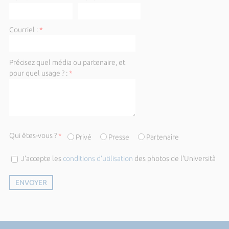
Courriel :
*
Précisez quel média ou partenaire, et
pour quel usage ? :
*
Qui êtes-vous ?
*
Privé
Presse
Partenaire
J’accepte les
conditions d’utilisation
des photos de l'Università