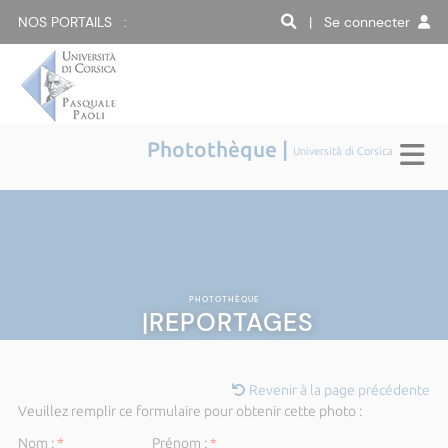
NOS PORTAILS :
| Se connecter
Photothèque |
Università di Corsica
PHOTOTHÈQUE
|REPORTAGES
Revenir à la page précédente
Veuillez remplir ce formulaire pour obtenir cette photo :
Nom :
*
Prénom :
*