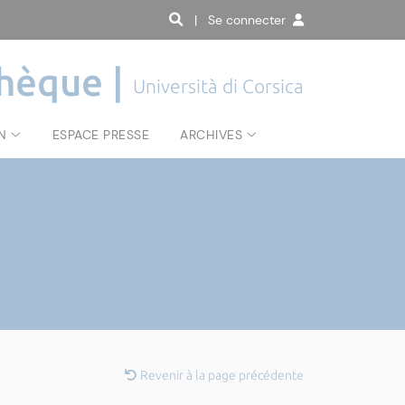
| Se connecter
hèque |
Università di Corsica
N
ESPACE PRESSE
ARCHIVES
Revenir à la page précédente