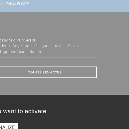
l : Sylvia FLORE
azione di l'Università
idence Ange Tomasi "Lagune and Zeste" avec la
tographe Diane Moulenc
TOUTES LES ACTUS
 want to activate
NALIZE