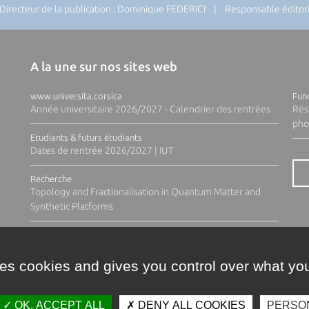
recteur de la publication : Dominique FEDERICI | Responsable éditoria
A la une sur nos sites web
www.universita.corsica
Fund
Année universitaire 2026/2027 - Calendrier des rentrées
Rés
pho
Etudiants & futurs étudiants
Dates de rentrée 2026/2027 | IUT
Recherche
Topology and Fractionalisation in Quantum Matter and
Synthetic Platforms
ses cookies and gives you control over what you
OK, ACCEPT ALL
DENY ALL COOKIES
PERSO