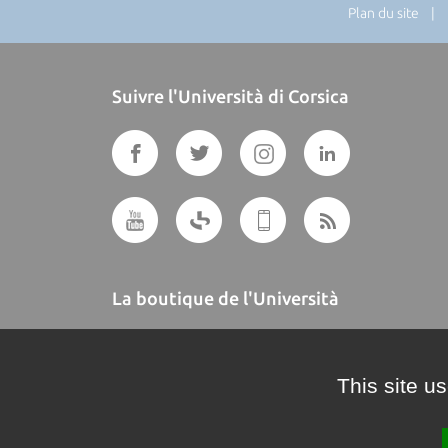
Plan du site
| Di
Suivre l'Università di Corsica
La boutique de l'Università
A BUTTEGUCCIA
This site u