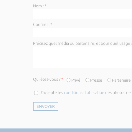
Nom :
*
Courriel :
*
Précisez quel média ou partenaire, et pour quel usage ?
Qui êtes-vous ?
*
Privé
Presse
Partenaire
J’accepte les
conditions d’utilisation
des photos de l