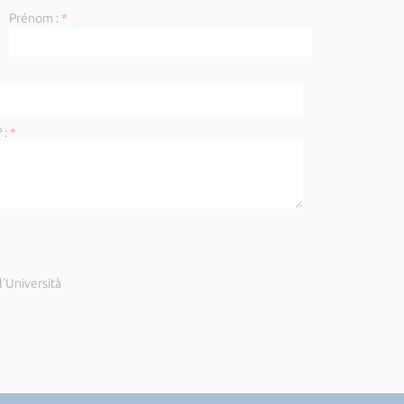
Prénom :
*
 :
*
'Università