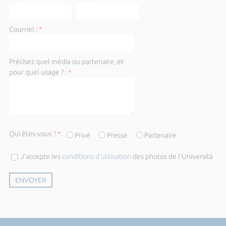
Courriel :
*
Précisez quel média ou partenaire, et
pour quel usage ? :
*
Qui êtes-vous ?
*
Privé
Presse
Partenaire
J’accepte les
conditions d’utilisation
des photos de l'Università