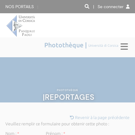
NOS PORTAILS :
| Se connecter
Photothèque |
Università di Corsica
PHOTOTHÈQUE
|REPORTAGES
Revenir à la page précédente
Veuillez remplir ce formulaire pour obtenir cette photo :
Nom :
*
Prénom :
*