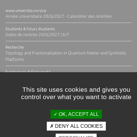
www.universita.corsica
Année universitaire 2026/2027 - Calendrier des rentrées
Etudiants & futurs étudiants
Dates de rentrée 2026/2027 | IUT
Recherche
Topology and Fractionalisation in Quantum Matter and Synthetic
Platforms
Fundazione di l'Università
Résidence Ange Tomasi "Lagune and Zeste" avec la photographe
Diane Moulenc
This site uses cookies and gives you
control over what you want to activate
TOUTES LES ACTUS
OK, ACCEPT ALL
DENY ALL COOKIES
Crédits et mentions légales