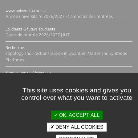
www.universita.corsica
Année universitaire 2026/2027 - Calendrier des rentrées
Etudiants & futurs étudiants
Dates de rentrée 2026/2027 | IUT
Recherche
Topology and Fractionalisation in Quantum Matter and Synthetic
Platforms
Fundazione di l'Università
Résidence Ange Tomasi "Lagune and Zeste" avec la photographe
Diane Moulenc
This site uses cookies and gives you
control over what you want to activate
TOUTES LES ACTUS
OK, ACCEPT ALL
DENY ALL COOKIES
Crédits et mentions légales