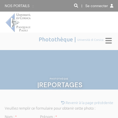
NOS PORTAILS :
| Se connecter
Photothèque |
Università di Corsica
PHOTOTHÈQUE
|REPORTAGES
Revenir à la page précédente
Veuillez remplir ce formulaire pour obtenir cette photo :
Nom :
*
Prénom :
*