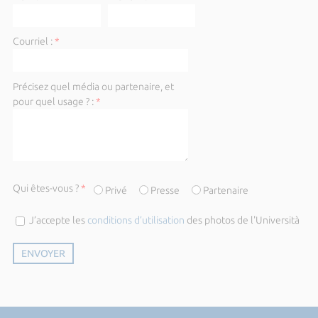
Courriel :
*
Précisez quel média ou partenaire, et
pour quel usage ? :
*
Qui êtes-vous ?
*
Privé
Presse
Partenaire
J’accepte les
conditions d’utilisation
des photos de l'Università