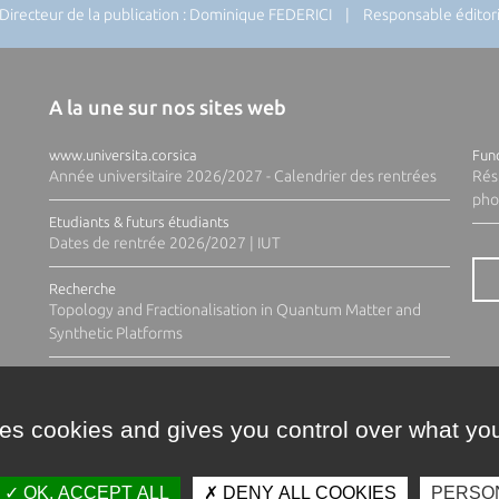
recteur de la publication : Dominique FEDERICI | Responsable éditoria
A la une sur nos sites web
www.universita.corsica
Fund
Année universitaire 2026/2027 - Calendrier des rentrées
Rés
pho
Etudiants & futurs étudiants
Dates de rentrée 2026/2027 | IUT
Recherche
Topology and Fractionalisation in Quantum Matter and
Synthetic Platforms
ses cookies and gives you control over what you
OK, ACCEPT ALL
DENY ALL COOKIES
PERSO