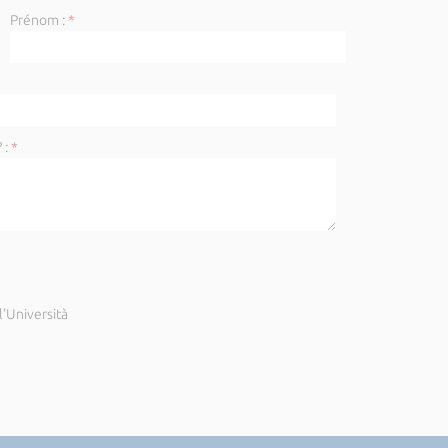
Prénom :
*
 :
*
'Università