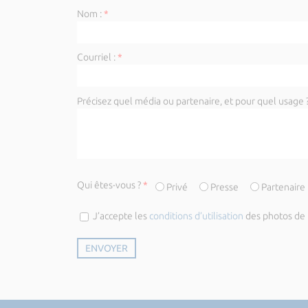
Nom :
*
Courriel :
*
Précisez quel média ou partenaire, et pour quel usage ?
Qui êtes-vous ?
*
Privé
Presse
Partenaire
J’accepte les
conditions d’utilisation
des photos de l