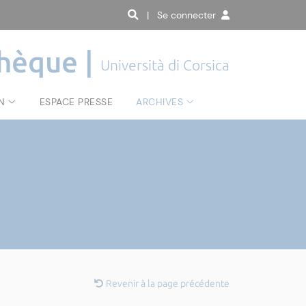
| Se connecter
hèque |
Università di Corsica
N
ESPACE PRESSE
ARCHIVES
Revenir à la page précédente