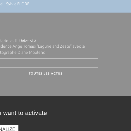
l : Sylvia FLORE
azione di l'Università
idence Ange Tomasi "Lagune and Zeste" avec la
tographe Diane Moulenc
TOUTES LES ACTUS
 want to activate
NALIZE