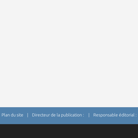
Plan du site
| Directeur de la publication : | Responsable éditorial :