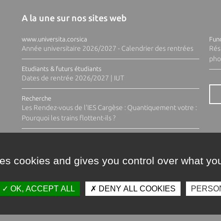
A la une sur nos sites web
www.universita.corsica
Fund
Année universitaire 2026/2027 - Calendrier des rentrées
Rés
pho
Etudiants & futurs étudiants
Dates de rentrée 2026/2027 | IUT
Recherche
Les Rendez-vous de l'IES Cargèse : Quantiquement votre :
Pourquoi les trains flottent-ils ?
ses cookies and gives you control over what you
OK, ACCEPT ALL
DENY ALL COOKIES
PERSO
Contacts
Plan d'accès
Espace 