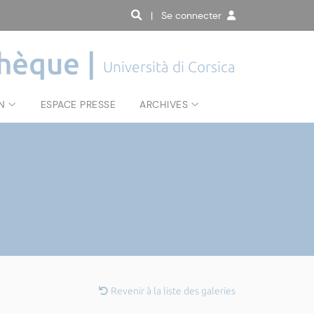
| Se connecter
hèque |
Università di Corsica
N
ESPACE PRESSE
ARCHIVES
Revenir à la liste des galeries