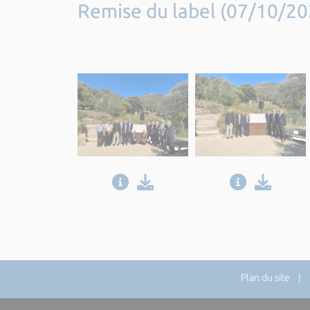
Remise du label (07/10/20
Plan du site
| Di