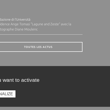
azione di l'Università
idence Ange Tomasi "Lagune and Zeste" avec la
tographe Diane Moulenc
TOUTES LES ACTUS
 want to activate
NALIZE
presse
Photothèque
Recrutement
Marchés publics
SE CONNECTER