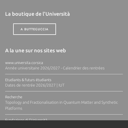
La boutique de l'Università
A BUTTEGUCCIA
A la une sur nos sites web
www.universita.corsica
Année universitaire 2026/2027 - Calendrier des rentrées
Etudiants & futurs étudiants
Dates de rentrée 2026/2027 | IUT
Recherche
Topology and Fractionalisation in Quantum Matter and Synthetic
Platforms
Fundazione di l'Università
Résidence Ange Tomasi "Lagune and Zeste" avec la photographe