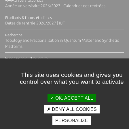
www.universita.corsica
Année universitaire 2026/2027 - Calendrier des rentrées
Etudiants & futurs étudiants
Dates de rentrée 2026/2027 | IUT
Recherche
Topology and Fractionalisation in Quantum Matter and Synthetic
Platforms
Fundazione di l'Università
Résidence Ange Tomasi "Lagune and Zeste" avec la photographe
Diane Moulenc
This site uses cookies and gives you
control over what you want to activate
TOUTES LES ACTUS
OK, ACCEPT ALL
DENY ALL COOKIES
Crédits et mentions légales
PERSONALIZE
Contacts
Plan d'accès
Espace presse
Photothèque
Recrutement
Marchés publics