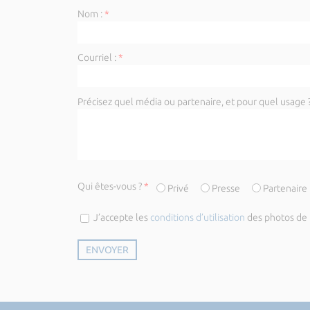
Nom :
*
Courriel :
*
Précisez quel média ou partenaire, et pour quel usage ?
Qui êtes-vous ?
*
Privé
Presse
Partenaire
J’accepte les
conditions d’utilisation
des photos de l