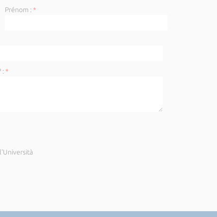
Prénom :
*
 :
*
'Università