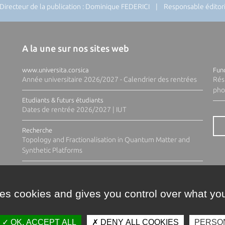
recteur de la publication : Dominique FEDERICI | Responsable éditoria
A la une sur nos sites web
www.universita.corsica
Fund
Année universitaire 2026/2027 - Calendrier des rentrées
Rés
pho
Etudiants & futurs étudiants
Dates de rentrée 2026/2027 | IUT
Recherche
Topology and Fractionalisation in Quantum Matter and
Synthetic Platforms
ses cookies and gives you control over what you
OK, ACCEPT ALL
DENY ALL COOKIES
PERSO