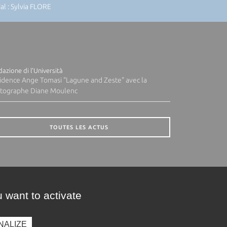
l : Sylvia FLORE
azione di l'Università
idence Ange Tomasi "Lagune and Zeste" avec la
tographe Diane Moulenc
TOUTES LES ACTUS
 want to activate
NALIZE