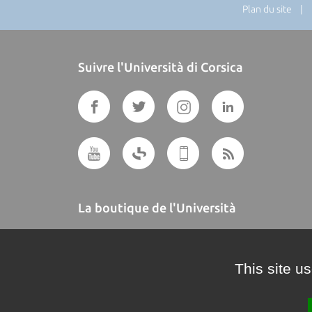
Plan du site
| Di
Suivre l'Università di Corsica
La boutique de l'Università
A BUTTEGUCCIA
This site u