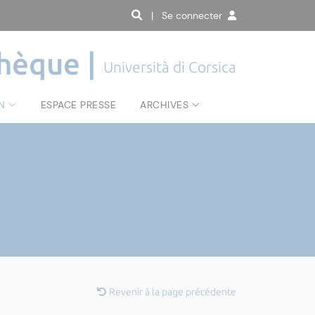
| Se connecter
hèque |
Università di Corsica
N
ESPACE PRESSE
ARCHIVES
Revenir à la page précédente