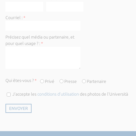
Courriel :
*
Précisez quel média ou partenaire, et
pour quel usage ? :
*
Qui êtes-vous ?
*
Privé
Presse
Partenaire
J’accepte les
conditions d’utilisation
des photos de l'Università