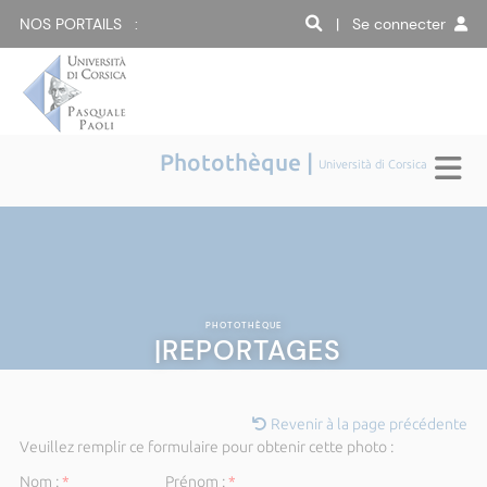
NOS PORTAILS :
| Se connecter
Photothèque |
Università di Corsica
PHOTOTHÈQUE
|REPORTAGES
Revenir à la page précédente
Veuillez remplir ce formulaire pour obtenir cette photo :
Nom :
*
Prénom :
*