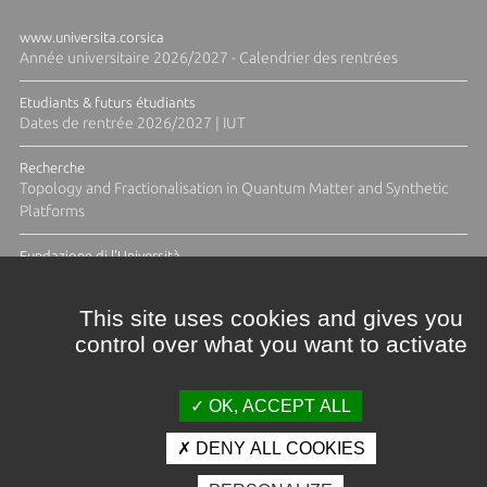
www.universita.corsica
Année universitaire 2026/2027 - Calendrier des rentrées
Etudiants & futurs étudiants
Dates de rentrée 2026/2027 | IUT
Recherche
Topology and Fractionalisation in Quantum Matter and Synthetic
Platforms
Fundazione di l'Università
Résidence Ange Tomasi "Lagune and Zeste" avec la photographe
Diane Moulenc
This site uses cookies and gives you
control over what you want to activate
TOUTES LES ACTUS
OK, ACCEPT ALL
DENY ALL COOKIES
Crédits et mentions légales